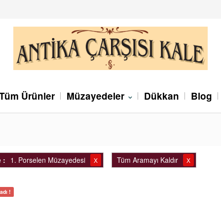
Tüm Ürünler
Müzayedeler
Dükkan
Blog
 :
1. Porselen Müzayedesi
Tüm Aramayı Kaldır
X
X
dı !