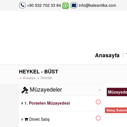
+90 532 702 33 84
info@kaleantika.com
Anasayfa
HEYKEL - BÜST
Ürünler
Anasafya
Müzayedeler
‹
Müzayede
1. Porselen Müzayedesi
Sonuç Bulunma
Direkt Satış