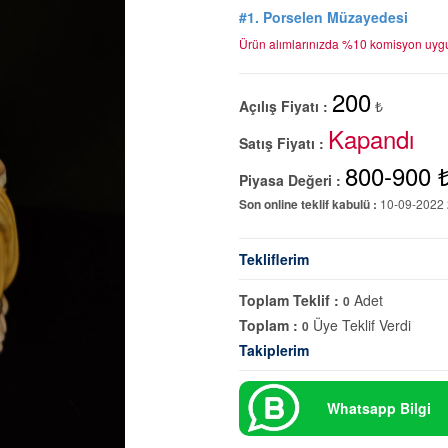
#1. Porselen Müzayedesi
Ürün alımlarınızda %10 komisyon uygu
200
Açılış Fiyatı :
₺
Kapandı
Satış Fiyatı :
800-900 
Piyasa Değeri :
Son online teklif kabulü :
10-09-2022 
Tekliflerim
Toplam Teklif :
Adet
0
Toplam :
Üye Teklif Verdi
0
Takiplerim
Whatsapp Bilgi